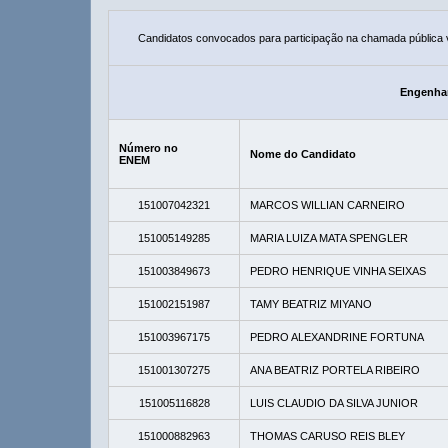
Candidatos convocados para participação na chamada pública
Engenhar
Número no
Nome do Candidato
ENEM
151007042321
MARCOS WILLIAN CARNEIRO
151005149285
MARIA LUIZA MATA SPENGLER
151003849673
PEDRO HENRIQUE VINHA SEIXAS
151002151987
TAMY BEATRIZ MIYANO
151003967175
PEDRO ALEXANDRINE FORTUNA
151001307275
ANA BEATRIZ PORTELA RIBEIRO
151005116828
LUIS CLAUDIO DA SILVA JUNIOR
151000882963
THOMAS CARUSO REIS BLEY