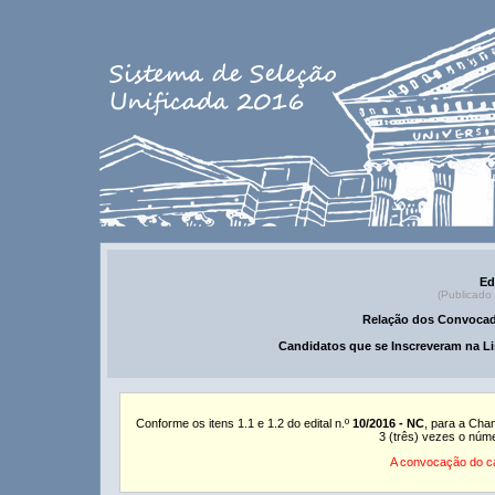
Ed
(Publicado
Relação dos Convocad
Candidatos que se Inscreveram na Li
Conforme os itens 1.1 e 1.2 do edital n.º
10/2016 - NC
, para a Cha
3 (três) vezes o núm
A convocação do ca