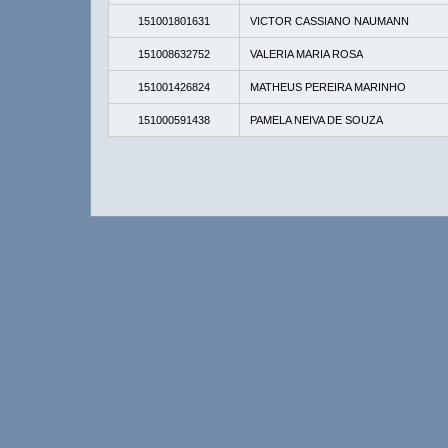
151001801631
VICTOR CASSIANO NAUMANN
151008632752
VALERIA MARIA ROSA
151001426824
MATHEUS PEREIRA MARINHO
151000591438
PAMELA NEIVA DE SOUZA