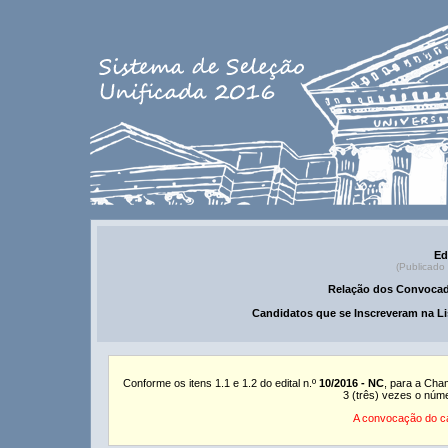
Ed
(Publicado
Relação dos Convocad
Candidatos que se Inscreveram na Li
Conforme os itens 1.1 e 1.2 do edital n.º
10/2016 - NC
, para a Cha
3 (três) vezes o núm
A convocação do ca