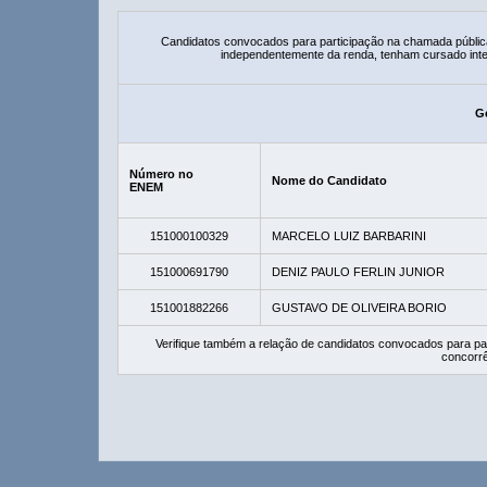
Candidatos convocados para participação na chamada públic
independentemente da renda, tenham cursado integ
G
Número no
Nome do Candidato
ENEM
151000100329
MARCELO LUIZ BARBARINI
151000691790
DENIZ PAULO FERLIN JUNIOR
151001882266
GUSTAVO DE OLIVEIRA BORIO
Verifique também a relação de candidatos convocados para pa
concorrê