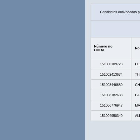
Candidatos convocados pa
Número no
No
ENEM
151000109723
LU
151002413674
TH
151008446680
CH
151008182638
GU
151006776947
MA
151004950340
AL