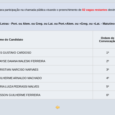
ra participação na chamada pública visando o preenchimento de
02 vagas restantes
desti
Letras - Port. ou Alem. ou Greg. ou Lat. ou Port.+Alem. ou +Greg. ou +Lat. - Matutino
Ordem de
me do Candidato
Convocaçã
IS GUSTAVO CARDOSO
1º
AYSE DAIANA WALESKI FERREIRA
2º
RISTIAN NARCISO NARVAES
3º
ILHERME ARNALDO MACHADO
4º
RIA LUIZA PEDRASSI MALVES
5º
ISSON GUILHERME FERREIRA
6º