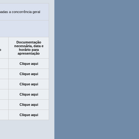
nadas a concorrência geral
Documentação
necessária, data e
o
horário para
apresentação
Clique aqui
Clique aqui
Clique aqui
Clique aqui
Clique aqui
Clique aqui