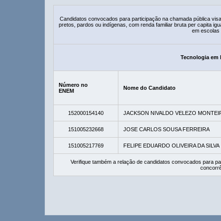
Candidatos convocados para participação na chamada pública vis
pretos, pardos ou indígenas, com renda familiar bruta per capita ig
em escolas 
Tecnologia em 
Número no
Nome do Candidato
ENEM
152000154140
JACKSON NIVALDO VELEZO MONTEI
151005232668
JOSE CARLOS SOUSA FERREIRA
151005217769
FELIPE EDUARDO OLIVEIRA DA SILVA
Verifique também a relação de candidatos convocados para pa
concorrê