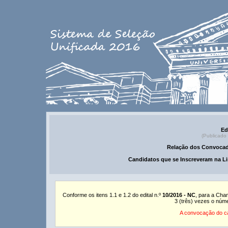
Ed
(Publicado
Relação dos Convocad
Candidatos que se Inscreveram na Li
Conforme os itens 1.1 e 1.2 do edital n.º
10/2016 - NC
, para a Cha
3 (três) vezes o núm
A convocação do ca