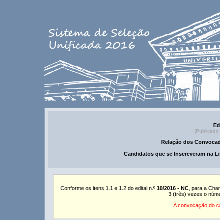
Ed
(Publicado
Relação dos Convocad
Candidatos que se Inscreveram na Li
Conforme os itens 1.1 e 1.2 do edital n.º
10/2016 - NC
, para a Cha
3 (três) vezes o núm
A convocação do ca