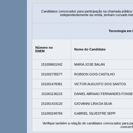
Candidatos convocados para participação na chamada pública
independentemente da renda, tenham cursado integ
Tecnologia em 
Número no
Nome do Candidato
ENEM
151008601042
MARIA JOSE BALAN
151002735577
ROBSON GOIS CASTILHO
151001478381
VICTOR AUGUSTO DOS SANTOS
151001136215
DANIEL ABRAAO FERNANDES FONS
151001419120
GIOVANNI LIRA DA SILVA
151000248769
GABRIEL SILVESTRE SEPP
Verifique também a relação de candidatos convocados para pa
concorrê