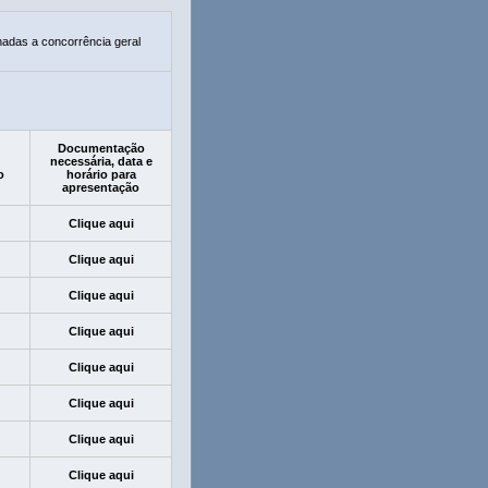
nadas a concorrência geral
Documentação
necessária, data e
o
horário para
apresentação
Clique aqui
Clique aqui
Clique aqui
Clique aqui
Clique aqui
Clique aqui
Clique aqui
Clique aqui