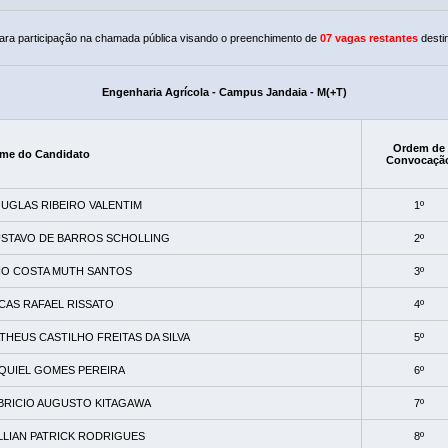
ra participação na chamada pública visando o preenchimento de
07 vagas restantes
desti
Engenharia Agrícola - Campus Jandaia - M(+T)
Ordem de
me do Candidato
Convocaçã
UGLAS RIBEIRO VALENTIM
1º
STAVO DE BARROS SCHOLLING
2º
IO COSTA MUTH SANTOS
3º
CAS RAFAEL RISSATO
4º
THEUS CASTILHO FREITAS DA SILVA
5º
QUIEL GOMES PEREIRA
6º
BRICIO AUGUSTO KITAGAWA
7º
LLIAN PATRICK RODRIGUES
8º