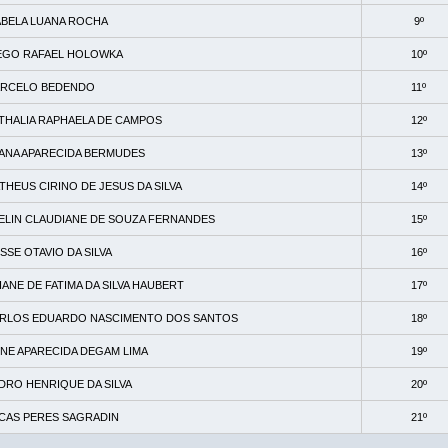
ABELA LUANA ROCHA
9º
EGO RAFAEL HOLOWKA
10º
RCELO BEDENDO
11º
THALIA RAPHAELA DE CAMPOS
12º
ANA APARECIDA BERMUDES
13º
THEUS CIRINO DE JESUS DA SILVA
14º
ELIN CLAUDIANE DE SOUZA FERNANDES
15º
SSE OTAVIO DA SILVA
16º
IANE DE FATIMA DA SILVA HAUBERT
17º
RLOS EDUARDO NASCIMENTO DOS SANTOS
18º
INE APARECIDA DEGAM LIMA
19º
DRO HENRIQUE DA SILVA
20º
CAS PERES SAGRADIN
21º