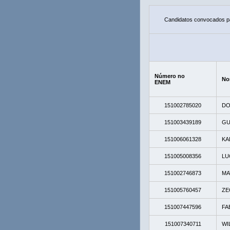
Candidatos convocados pa
Número no
No
ENEM
151002785020
DO
151003439189
GU
151006061328
KA
151005008356
LU
151002746873
MA
151005760457
ZE
151007447596
FA
151007340711
WI