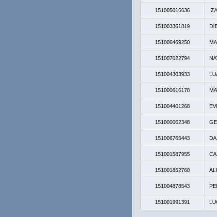
151005016636
IZ
151003361819
DI
151006469250
MA
151007022794
NA
151004303933
LU
151000616178
MA
151004401268
EV
151000062348
GE
151006765443
DA
151001587955
CA
151001852760
AL
151004878543
PE
151001991391
LU