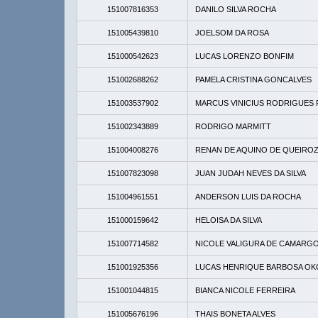
151007816353
DANILO SILVA ROCHA
151005439810
JOELSOM DA ROSA
151000542623
LUCAS LORENZO BONFIM
151002688262
PAMELA CRISTINA GONCALVES
151003537902
MARCUS VINICIUS RODRIGUES
151002343889
RODRIGO MARMITT
151004008276
RENAN DE AQUINO DE QUEIRO
151007823098
JUAN JUDAH NEVES DA SILVA
151004961551
ANDERSON LUIS DA ROCHA
151000159642
HELOISA DA SILVA
151007714582
NICOLE VALIGURA DE CAMARG
151001925356
LUCAS HENRIQUE BARBOSA O
151001044815
BIANCA NICOLE FERREIRA
151005676196
THAIS BONETA ALVES