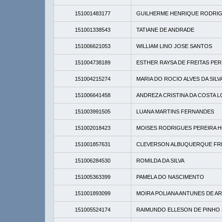
151001483177
GUILHERME HENRIQUE RODRIG
151001338543
TATIANE DE ANDRADE
151006621053
WILLIAM LINO JOSE SANTOS
151004738189
ESTHER RAYSA DE FREITAS PER
151004215274
MARIA DO ROCIO ALVES DA SILV
151006641458
ANDREZA CRISTINA DA COSTA 
151003991505
LUANA MARTINS FERNANDES
151002018423
MOISES RODRIGUES PEREIRA 
151001857631
CLEVERSON ALBUQUERQUE FR
151006284530
ROMILDA DA SILVA
151005363399
PAMELA DO NASCIMENTO
151001893099
MOIRA POLIANA ANTUNES DE A
151005524174
RAIMUNDO ELLESON DE PINHO