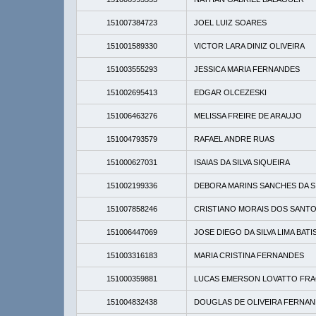
151007384723
JOEL LUIZ SOARES
151001589330
VICTOR LARA DINIZ OLIVEIRA
151003555293
JESSICA MARIA FERNANDES
151002695413
EDGAR OLCEZESKI
151006463276
MELISSA FREIRE DE ARAUJO
151004793579
RAFAEL ANDRE RUAS
151000627031
ISAIAS DA SILVA SIQUEIRA
151002199336
DEBORA MARINS SANCHES DA S
151007858246
CRISTIANO MORAIS DOS SANT
151006447069
JOSE DIEGO DA SILVA LIMA BATI
151003316183
MARIA CRISTINA FERNANDES
151000359881
LUCAS EMERSON LOVATTO FR
151004832438
DOUGLAS DE OLIVEIRA FERNA