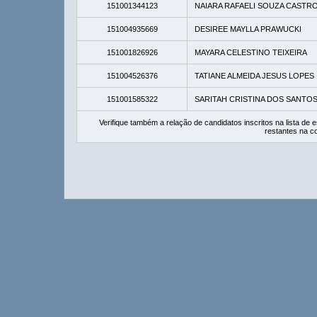
151001344123
NAIARA RAFAELI SOUZA CASTR
151004935669
DESIREE MAYLLA PRAWUCKI
151001826926
MAYARA CELESTINO TEIXEIRA
151004526376
TATIANE ALMEIDA JESUS LOPES
151001585322
SARITAH CRISTINA DOS SANTOS
Verifique também a relação de candidatos inscritos na lista d
restantes na c