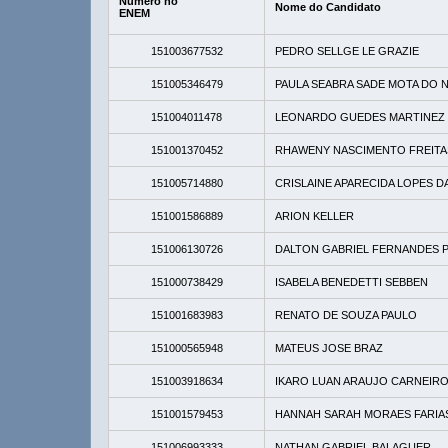
Número no
Nome do Candidato
ENEM
151003677532
PEDRO SELLGE LE GRAZIE
151005346479
PAULA SEABRA SADE MOTA DO 
151004011478
LEONARDO GUEDES MARTINEZ
151001370452
RHAWENY NASCIMENTO FREITA
151005714880
CRISLAINE APARECIDA LOPES DA
151001586889
ARION KELLER
151006130726
DALTON GABRIEL FERNANDES 
151000738429
ISABELA BENEDETTI SEBBEN
151001683983
RENATO DE SOUZA PAULO
151000565948
MATEUS JOSE BRAZ
151003918634
IKARO LUAN ARAUJO CARNEIR
151001579453
HANNAH SARAH MORAES FARIAS
151006993333
NATHAN GABRIEL BALAGUER