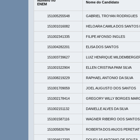
Número no
Nome do Candidato
ENEM
151005255548
GABRIEL TROYAN RODRIGUES
151001016082
HELOARA CAMILA DOS SANTOS 
151002341335
FILIPE AFONSO INGLES
151004282201
ELISA DOS SANTOS
151003739627
LUIZ HENRIQUE MILDEMBERGE
151001522904
ELLEN CRISTINA PAIM SILVA
151008219229
RAPHAEL ANTONIO DA SILVA
151001709059
JOEL AUGUSTO DOS SANTOS
151002178414
GREGORY WILLY BORGES MAR
151002151132
DANIELLE ALVES DA SILVA
151001587116
WAGNER RIBEIRO DOS SANTOS
151005826784
ROBERTA DOS ANJOS PERETIA
151004612200
DOUGLAS ANTONIO DE SOUZA