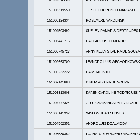
151008319550
JOYCE LOURENCO MARIANO
151006124334
ROSEMERE VARDENSKI
151004503492
SUELEN DAMARIS GERTRUDES 
151008441715
CAIO AUGUSTO MENDES
151005745727
ANNY KELLY SILVEIRA DE SOUZA
151002663709
LEANDRO LUIS WECHORKOWSK
151000232222
CAIM JACINTO
151002141688
CINTIA REGINA DE SOUZA
151006313608
KAREN CAROLINE RODRIGUES 
151007777324
JESSICA AMANDA DA TRINDADE
151003141397
SAYLON JEAN SENNES
151004582352
ANDRE LUIS DE ALMEIDA
151003530352
LUANA RAYRA BUENO MACHAD