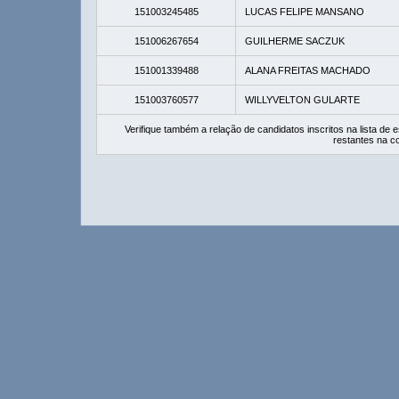
151003245485
LUCAS FELIPE MANSANO
151006267654
GUILHERME SACZUK
151001339488
ALANA FREITAS MACHADO
151003760577
WILLYVELTON GULARTE
Verifique também a relação de candidatos inscritos na lista d
restantes na c