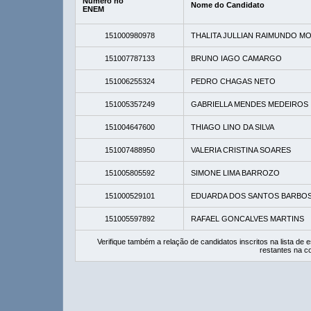
Número no
Nome do Candidato
ENEM
151000980978
THALITA JULLIAN RAIMUNDO M
151007787133
BRUNO IAGO CAMARGO
151006255324
PEDRO CHAGAS NETO
151005357249
GABRIELLA MENDES MEDEIROS
151004647600
THIAGO LINO DA SILVA
151007488950
VALERIA CRISTINA SOARES
151005805592
SIMONE LIMA BARROZO
151000529101
EDUARDA DOS SANTOS BARBO
151005597892
RAFAEL GONCALVES MARTINS
Verifique também a relação de candidatos inscritos na lista d
restantes na c