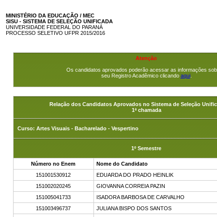
MINISTÉRIO DA EDUCAÇÃO / MEC
SISU - SISTEMA DE SELEÇÃO UNIFICADA
UNIVERSIDADE FEDERAL DO PARANÁ
PROCESSO SELETIVO UFPR 2015/2016
Atenção
Os candidatos aprovados poderão acessar as informações sob
seu Registro Acadêmico clicando
aqui
.
Relação dos Candidatos Aprovados no Sistema de Seleção Unific
1ª chamada
Curso: Artes Visuais - Bacharelado - Vespertino
1º Semestre
Número no Enem
Nome do Candidato
151001530912
EDUARDA DO PRADO HEINLIK
151002020245
GIOVANNA CORREIA PAZIN
151005041733
ISADORA BARBOSA DE CARVALHO
151003496737
JULIANA BISPO DOS SANTOS