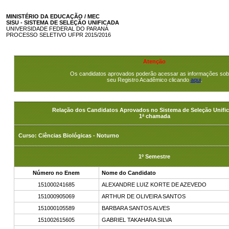
MINISTÉRIO DA EDUCAÇÃO / MEC
SISU - SISTEMA DE SELEÇÃO UNIFICADA
UNIVERSIDADE FEDERAL DO PARANÁ
PROCESSO SELETIVO UFPR 2015/2016
Atenção
Os candidatos aprovados poderão acessar as informações sob
seu Registro Acadêmico clicando
aqui
.
Relação dos Candidatos Aprovados no Sistema de Seleção Unific
1ª chamada
Curso: Ciências Biológicas - Noturno
1º Semestre
Número no Enem
Nome do Candidato
151000241685
ALEXANDRE LUIZ KORTE DE AZEVEDO
151000905069
ARTHUR DE OLIVEIRA SANTOS
151000105589
BARBARA SANTOS ALVES
151002615605
GABRIEL TAKAHARA SILVA