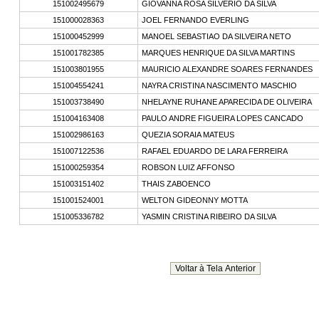
151002495679
GIOVANNA ROSA SILVERIO DA SILVA
151000028363
JOEL FERNANDO EVERLING
151000452999
MANOEL SEBASTIAO DA SILVEIRA NETO
151001782385
MARQUES HENRIQUE DA SILVA MARTINS
151003801955
MAURICIO ALEXANDRE SOARES FERNANDES
151004554241
NAYRA CRISTINA NASCIMENTO MASCHIO
151003738490
NHELAYNE RUHANE APARECIDA DE OLIVEIRA
151004163408
PAULO ANDRE FIGUEIRA LOPES CANCADO
151002986163
QUEZIA SORAIA MATEUS
151007122536
RAFAEL EDUARDO DE LARA FERREIRA
151000259354
ROBSON LUIZ AFFONSO
151003151402
THAIS ZABOENCO
151001524001
WELTON GIDEONNY MOTTA
151005336782
YASMIN CRISTINA RIBEIRO DA SILVA