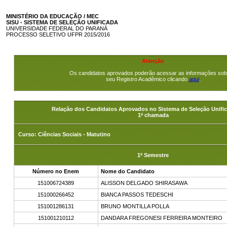
MINISTÉRIO DA EDUCAÇÃO / MEC
SISU - SISTEMA DE SELEÇÃO UNIFICADA
UNIVERSIDADE FEDERAL DO PARANÁ
PROCESSO SELETIVO UFPR 2015/2016
Atenção
Os candidatos aprovados poderão acessar as informações sob
seu Registro Acadêmico clicando
aqui
.
Relação dos Candidatos Aprovados no Sistema de Seleção Unific
1ª chamada
Curso: Ciências Sociais - Matutino
1º Semestre
Número no Enem
Nome do Candidato
151006724389
ALISSON DELGADO SHIRASAWA
151000266452
BIANCA PASSOS TEDESCHI
151001286131
BRUNO MONTILLA POLLA
151001210112
DANDARA FREGONESI FERREIRA MONTEIRO