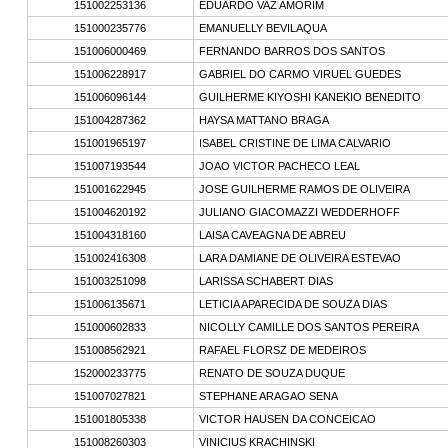
151002253136
EDUARDO VAZ AMORIM
151000235776
EMANUELLY BEVILAQUA
151006000469
FERNANDO BARROS DOS SANTOS
151006228917
GABRIEL DO CARMO VIRUEL GUEDES
151006096144
GUILHERME KIYOSHI KANEKIO BENEDITO
151004287362
HAYSA MATTANO BRAGA
151001965197
ISABEL CRISTINE DE LIMA CALVARIO
151007193544
JOAO VICTOR PACHECO LEAL
151001622945
JOSE GUILHERME RAMOS DE OLIVEIRA
151004620192
JULIANO GIACOMAZZI WEDDERHOFF
151004318160
LAISA CAVEAGNA DE ABREU
151002416308
LARA DAMIANE DE OLIVEIRA ESTEVAO
151003251098
LARISSA SCHABERT DIAS
151006135671
LETICIA APARECIDA DE SOUZA DIAS
151000602833
NICOLLY CAMILLE DOS SANTOS PEREIRA
151008562921
RAFAEL FLORSZ DE MEDEIROS
152000233775
RENATO DE SOUZA DUQUE
151007027821
STEPHANE ARAGAO SENA
151001805338
VICTOR HAUSEN DA CONCEICAO
151008260303
VINICIUS KRACHINSKI