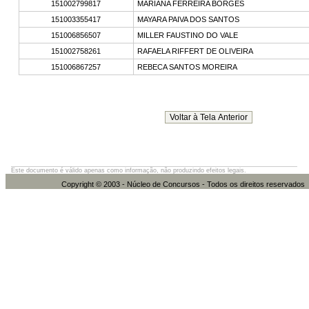
151002799817
MARIANA FERREIRA BORGES
151003355417
MAYARA PAIVA DOS SANTOS
151006856507
MILLER FAUSTINO DO VALE
151002758261
RAFAELA RIFFERT DE OLIVEIRA
151006867257
REBECA SANTOS MOREIRA
Este documento é válido apenas como informação, não produzindo efeitos legais.
Copyright © 2003 - Núcleo de Concursos - Todos os direitos re