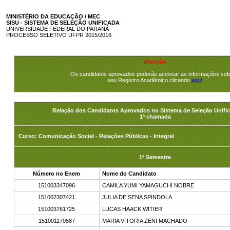
MINISTÉRIO DA EDUCAÇÃO / MEC
SISU - SISTEMA DE SELEÇÃO UNIFICADA
UNIVERSIDADE FEDERAL DO PARANÁ
PROCESSO SELETIVO UFPR 2015/2016
Atenção
Os candidatos aprovados poderão acessar as informações sob
seu Registro Acadêmico clicando
aqui
.
Relação dos Candidatos Aprovados no Sistema de Seleção Unific
1ª chamada
Curso: Comunicação Social - Relações Públicas - Integral
1º Semestre
Número no Enem
Nome do Candidato
151003347096
CAMILA YUMI YAMAGUCHI NOBRE
151002307421
JULIA DE SENA SPINDOLA
151003761725
LUCAS HAACK WITIER
151001170587
MARIA VITORIA ZENI MACHADO