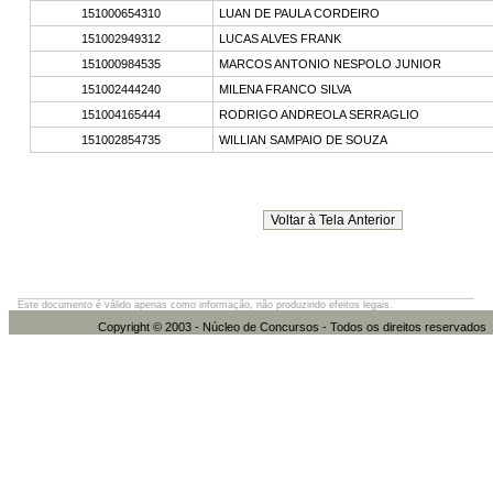
151000654310
LUAN DE PAULA CORDEIRO
151002949312
LUCAS ALVES FRANK
151000984535
MARCOS ANTONIO NESPOLO JUNIOR
151002444240
MILENA FRANCO SILVA
151004165444
RODRIGO ANDREOLA SERRAGLIO
151002854735
WILLIAN SAMPAIO DE SOUZA
Este documento é válido apenas como informação, não produzindo efeitos legais.
Copyright © 2003 - Núcleo de Concursos - Todos os direitos re