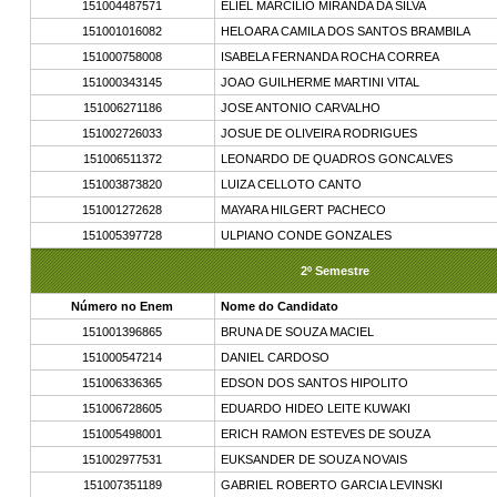
151004487571
ELIEL MARCILIO MIRANDA DA SILVA
151001016082
HELOARA CAMILA DOS SANTOS BRAMBILA
151000758008
ISABELA FERNANDA ROCHA CORREA
151000343145
JOAO GUILHERME MARTINI VITAL
151006271186
JOSE ANTONIO CARVALHO
151002726033
JOSUE DE OLIVEIRA RODRIGUES
151006511372
LEONARDO DE QUADROS GONCALVES
151003873820
LUIZA CELLOTO CANTO
151001272628
MAYARA HILGERT PACHECO
151005397728
ULPIANO CONDE GONZALES
2º Semestre
Número no Enem
Nome do Candidato
151001396865
BRUNA DE SOUZA MACIEL
151000547214
DANIEL CARDOSO
151006336365
EDSON DOS SANTOS HIPOLITO
151006728605
EDUARDO HIDEO LEITE KUWAKI
151005498001
ERICH RAMON ESTEVES DE SOUZA
151002977531
EUKSANDER DE SOUZA NOVAIS
151007351189
GABRIEL ROBERTO GARCIA LEVINSKI