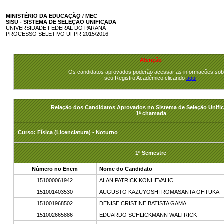
MINISTÉRIO DA EDUCAÇÃO / MEC
SISU - SISTEMA DE SELEÇÃO UNIFICADA
UNIVERSIDADE FEDERAL DO PARANÁ
PROCESSO SELETIVO UFPR 2015/2016
Atenção
Os candidatos aprovados poderão acessar as informações sob
seu Registro Acadêmico clicando
aqui
.
Relação dos Candidatos Aprovados no Sistema de Seleção Unific
1ª chamada
Curso: Física (Licenciatura) - Noturno
1º Semestre
Número no Enem
Nome do Candidato
151000061942
ALAN PATRICK KONHEVALIC
151001403530
AUGUSTO KAZUYOSHI ROMASANTA OHTUKA
151001968502
DENISE CRISTINE BATISTA GAMA
151002665886
EDUARDO SCHLICKMANN WALTRICK