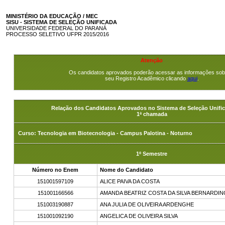
MINISTÉRIO DA EDUCAÇÃO / MEC
SISU - SISTEMA DE SELEÇÃO UNIFICADA
UNIVERSIDADE FEDERAL DO PARANÁ
PROCESSO SELETIVO UFPR 2015/2016
Atenção
Os candidatos aprovados poderão acessar as informações sob
seu Registro Acadêmico clicando
aqui
.
Relação dos Candidatos Aprovados no Sistema de Seleção Unific
1ª chamada
Curso: Tecnologia em Biotecnologia - Campus Palotina - Noturno
1º Semestre
Número no Enem
Nome do Candidato
151001597109
ALICE PAIVA DA COSTA
151001166566
AMANDA BEATRIZ COSTA DA SILVA BERNARDIN
151003190887
ANA JULIA DE OLIVEIRA ARDENGHE
151001092190
ANGELICA DE OLIVEIRA SILVA