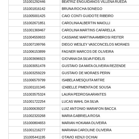
151001292446
BEATRIZ ENGUIDANOS VILLENA RUEDA
151001816142
BRUNA ROCHA SONEGO
151005001425
CAIO CONTI GUIDOTE RIBEIRO
151002671851
CAROLINA ALBERTIN MAIOLLI
151001369467
CAROLINA MARTINS CAFARELLA
151004559933
CASSIANE MARTINA AMBROSI REITER
151007199766
DIEGO WESLEY VASCONCELOS MORAES
151006153899
FAGNER MARCOS DE OLIVEIRA
151003696923
GIOVANA DA SILVA FIDELIS
151003051478
GUSTAVO DA MATA OLIVEIRA REZENDE
151003259229
GUSTAVO DE MORAES PERIN
151006579799
ISABELA MESQUITA MITRE
151001101345
IZABELLE PIMENTA DE SOUSA
151003575324
LAURA PEDROSA ARANTES
151001722254
LUCAS WAHL DA SILVA
151000639207
LUIZ ANTONIO MARAFON BACCA
151002320268
MARIA GABRIELA ROSA
151000804653
MARIAN HOKAMA OLIVEIRA
151001216277
MARIANA CAROLINE OLIVEIRA
151005441195
OTAVIO KENJI OCHIAI