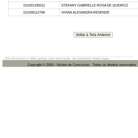
151001335011
STEFANY GABRIELLE ROSA DE QUEIROZ
151000112786
VIVIAN ALEXANDRA RESENDE
Este documento é válido apenas como informação, não produzindo efeitos legais.
Copyright © 2003 - Núcleo de Concursos - Todos os direitos re