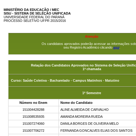
MINISTÉRIO DA EDUCAÇÃO / MEC
SISU - SISTEMA DE SELEÇÃO UNIFICADA
UNIVERSIDADE FEDERAL DO PARANÁ
PROCESSO SELETIVO UFPR 2015/2016
Atenção
Os candidatos aprovados poderão acessar as informações sob
seu Registro Acadêmico clicando
aqui
.
Relação dos Candidatos Aprovados no Sistema de Seleção Unific
1ª chamada
Curso: Saúde Coletiva - Bacharelado - Campus Matinhos - Matutino
1º Semestre
Número no Enem
Nome do Candidato
151004428288
ALINE ALMEIDA DE CARVALHO
151008535935
AMANDA MOREIRA RUEDA
151007274060
DANILA BORGES DE OLIVEIRA MELO
151007706272
FERNANDA GONCALVES ELIAS DOS SANTOS