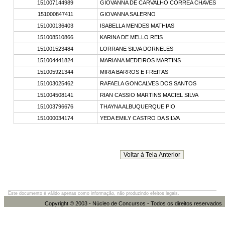
151007144989
GIOVANNA DE CARVALHO CORREA CHAVES
151000847411
GIOVANNA SALERNO
151000136403
ISABELLA MENDES MATHIAS
151008510866
KARINA DE MELLO REIS
151001523484
LORRANE SILVA DORNELES
151004441824
MARIANA MEDEIROS MARTINS
151005921344
MIRIA BARROS E FREITAS
151003025462
RAFAELA GONCALVES DOS SANTOS
151004508141
RIAN CASSIO MARTINS MACIEL SILVA
151003796676
THAYNA ALBUQUERQUE PIO
151000034174
YEDA EMILY CASTRO DA SILVA
Este documento é válido apenas como informação, não produzindo efeitos legais.
Copyright © 2003 - Núcleo de Concursos - Todos os direitos re