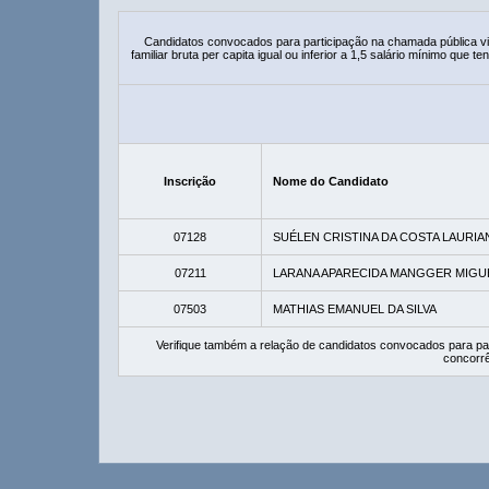
Candidatos convocados para participação na chamada pública 
familiar bruta per capita igual ou inferior a 1,5 salário mínimo que
Inscrição
Nome do Candidato
07128
SUÉLEN CRISTINA DA COSTA LAURI
07211
LARANA APARECIDA MANGGER MIGU
07503
MATHIAS EMANUEL DA SILVA
Verifique também a relação de candidatos convocados para pa
concorrê