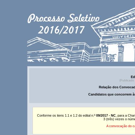
Ed
(Publicado
Relação dos Convocad
Candidatos que concorrem às
Conforme os itens 1.1 e 1.2 do edital n.º
09/2017 - NC
, para a Cha
3 (três) vezes o núm
A convocação do ca