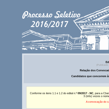
Ed
(Publicado
Relação dos Convocad
Candidatos que concorrem às
Conforme os itens 1.1 e 1.2 do edital n.º
09/2017 - NC
, para a Cha
3 (três) vezes o núm
A convocação do ca