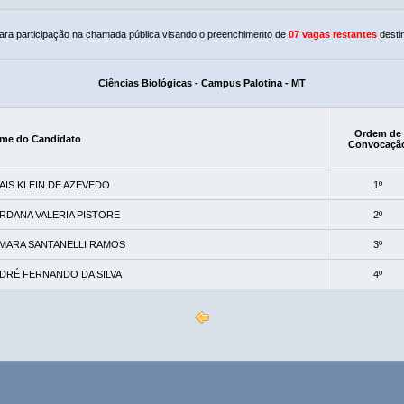
ra participação na chamada pública visando o preenchimento de
07 vagas restantes
desti
Ciências Biológicas - Campus Palotina - MT
Ordem de
me do Candidato
Convocaçã
AIS KLEIN DE AZEVEDO
1º
RDANA VALERIA PISTORE
2º
MARA SANTANELLI RAMOS
3º
DRÉ FERNANDO DA SILVA
4º