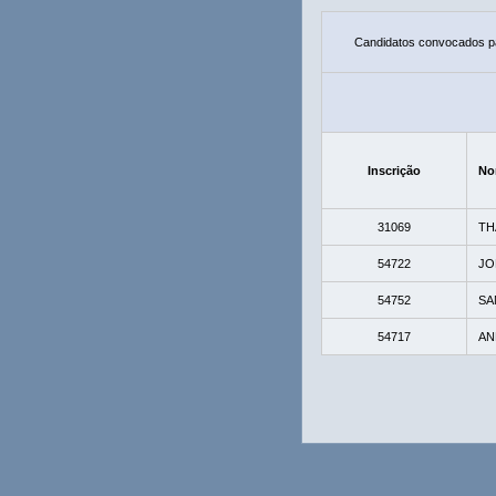
Candidatos convocados pa
Inscrição
No
31069
TH
54722
JO
54752
SA
54717
AN