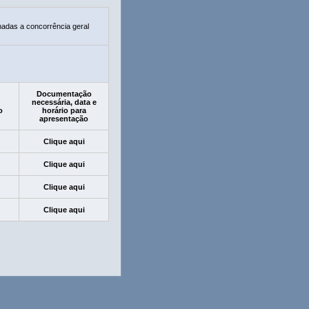
nadas a concorrência geral
Documentação
necessária, data e
o
horário para
apresentação
Clique aqui
Clique aqui
Clique aqui
Clique aqui