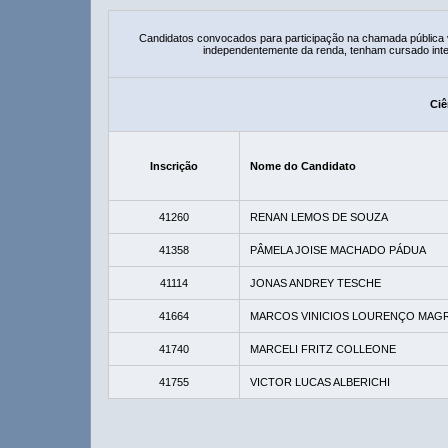
Candidatos convocados para participação na chamada pública
independentemente da renda, tenham cursado integ
Ciê
Inscrição
Nome do Candidato
41260
RENAN LEMOS DE SOUZA
41358
PÂMELA JOISE MACHADO PÁDUA
41114
JONAS ANDREY TESCHE
41664
MARCOS VINICIOS LOURENÇO MAGR
41740
MARCELI FRITZ COLLEONE
41755
VICTOR LUCAS ALBERICHI