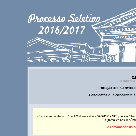
Ed
(Publicado
Relação dos Convocad
Candidatos que concorrem às
Conforme os itens 1.1 e 1.2 do edital n.º
09/2017 - NC
, para a Cha
3 (três) vezes o núm
A convocação do ca