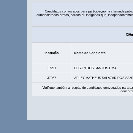
Candidatos convocados para participação na chamada públi
autodeclarados pretos, pardos ou indígenas que, independentemen
Ciên
Inscrição
Nome do Candidato
37211
EDSON DOS SANTOS LIMA
37037
ARLEY MATHEUS SALAZAR DOS SANT
Verifique também a relação de candidatos convocados para pa
concorrê