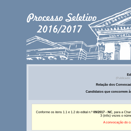
Ed
(Publicado
Relação dos Convocad
Candidatos que concorrem às
Conforme os itens 1.1 e 1.2 do edital n.º
09/2017 - NC
, para a Cha
3 (três) vezes o núm
A convocação do ca