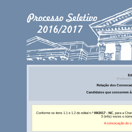
Ed
(Publicado
Relação dos Convocad
Candidatos que concorrem às
Conforme os itens 1.1 e 1.2 do edital n.º
09/2017 - NC
, para a Cha
3 (três) vezes o núm
A convocação do ca