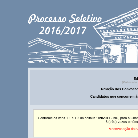
Ed
(Publicado
Relação dos Convocad
Candidatos que concorrem às
Conforme os itens 1.1 e 1.2 do edital n.º
09/2017 - NC
, para a Cha
3 (três) vezes o núm
A convocação do ca