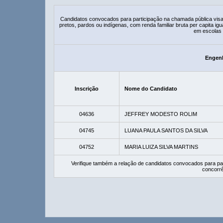
Candidatos convocados para participação na chamada pública vis
pretos, pardos ou indígenas, com renda familiar bruta per capita ig
em escolas 
Engenh
Inscrição
Nome do Candidato
04636
JEFFREY MODESTO ROLIM
04745
LUANA PAULA SANTOS DA SILVA
04752
MARIA LUIZA SILVA MARTINS
Verifique também a relação de candidatos convocados para pa
concorrê