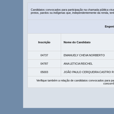
Candidatos convocados para participação na chamada pública vis
pretos, pardos ou indígenas que, independentemente da renda, ten
Engenh
Inscrição
Nome do Candidato
04737
EMANUELY CHEVA NORBERTO
04787
ANA LETICIA REICHEL
05003
JOÃO PAULO CERQUEIRA CASTRO R
Verifique também a relação de candidatos convocados para pa
concorrê