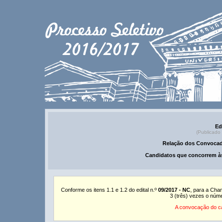
Ed
(Publicado
Relação dos Convocad
Candidatos que concorrem às
Conforme os itens 1.1 e 1.2 do edital n.º
09/2017 - NC
, para a Cha
3 (três) vezes o núm
A convocação do ca