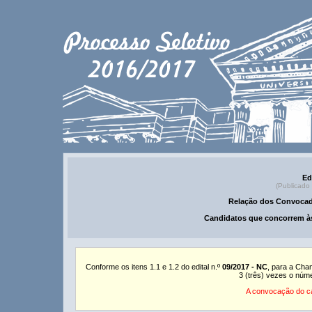
Ed
(Publicado
Relação dos Convocad
Candidatos que concorrem às
Conforme os itens 1.1 e 1.2 do edital n.º
09/2017 - NC
, para a Cha
3 (três) vezes o núm
A convocação do ca