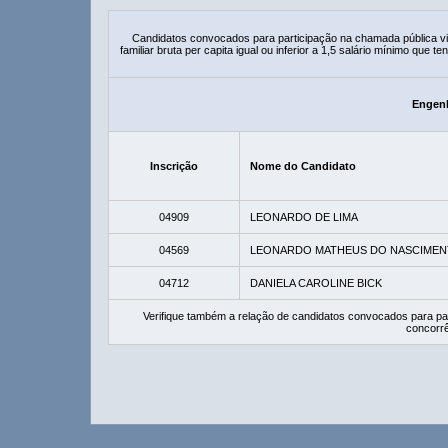
Candidatos convocados para participação na chamada pública 
familiar bruta per capita igual ou inferior a 1,5 salário mínimo que
Engenh
Inscrição
Nome do Candidato
04909
LEONARDO DE LIMA
04569
LEONARDO MATHEUS DO NASCIME
04712
DANIELA CAROLINE BICK
Verifique também a relação de candidatos convocados para pa
concorrê