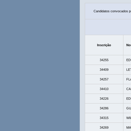
Candidatos convocados pa
Inscrição
No
34255
ED
34409
LE
34257
FL
34410
CA
34226
ED
34286
GU
34315
WI
34269
MA