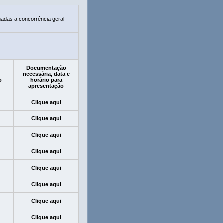
nadas a concorrência geral
Documentação
necessária, data e
o
horário para
apresentação
Clique aqui
Clique aqui
Clique aqui
Clique aqui
Clique aqui
Clique aqui
Clique aqui
Clique aqui