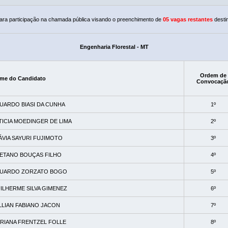
ra participação na chamada pública visando o preenchimento de
05 vagas restantes
desti
Engenharia Florestal - MT
Ordem de
me do Candidato
Convocaçã
UARDO BIASI DA CUNHA
1º
TICIA MOEDINGER DE LIMA
2º
ÁVIA SAYURI FUJIMOTO
3º
ETANO BOUÇAS FILHO
4º
UARDO ZORZATO BOGO
5º
ILHERME SILVA GIMENEZ
6º
LLIAN FABIANO JACON
7º
RIANA FRENTZEL FOLLE
8º