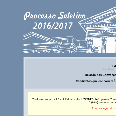
Ed
(Publicado
Relação dos Convocad
Candidatos que concorrem às
Conforme os itens 1.1 e 1.2 do edital n.º
09/2017 - NC
, para a Cha
3 (três) vezes o núm
A convocação do ca