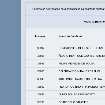
Candidatos convocados para participação na chamada pública
Filosofia (Bachar
Inscrição
Nome do Candidato
36892
CHRISTOPHER GILLIES GOETTEMS
36808
ÁLVARO HENRIQUE LOURES PEREIR
36983
FELIPE MEIRELES DE SOUSA
36806
DELERMANDO MIRANDA DA SILVA
36848
JOSE PAULO DAMACENO PEREIRA
36959
PEDRO ROGÉRIO T RAIMUNDO FILH
36852
ANDERSON TORRES BATISTA
36796
ODAIR CELIO SANCHES