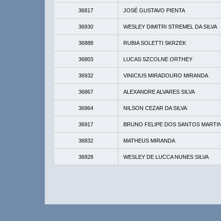
36817
JOSÉ GUSTAVO PIENTA
36930
WESLEY DIMITRI STREMEL DA SILVA
36888
RUBIA SOLETTI SKRZEK
36803
LUCAS SZCOLNE ORTHEY
36932
VINICIUS MIRADOURO MIRANDA
36867
ALEXANDRE ALVARES SILVA
36964
NILSON CEZAR DA SILVA
36917
BRUNO FELIPE DOS SANTOS MARTI
36832
MATHEUS MIRANDA
36928
WESLEY DE LUCCA NUNES SILVA