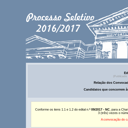
Ed
(Publicado
Relação dos Convocad
Candidatos que concorrem às
Conforme os itens 1.1 e 1.2 do edital n.º
09/2017 - NC
, para a Cha
3 (três) vezes o núm
A convocação do ca