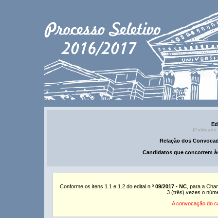
Ed
(Publicado
Relação dos Convocad
Candidatos que concorrem às
Conforme os itens 1.1 e 1.2 do edital n.º
09/2017 - NC
, para a Cha
3 (três) vezes o núm
A convocação do ca