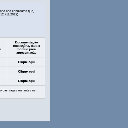
nada aos candidatos que,
 12.711/2012)
Documentação
necessária, data e
o
horário para
apresentação
Clique aqui
Clique aqui
Clique aqui
o das vagas restantes na