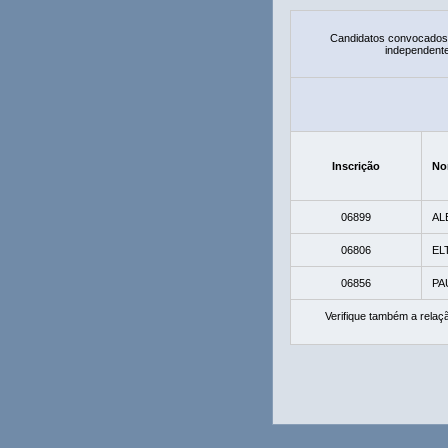
Candidatos convocados 
independente
Inscrição
No
06899
AL
06806
EL
06856
PA
Verifique também a rela