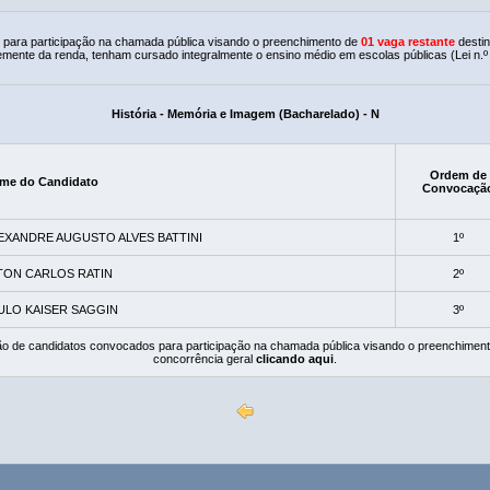
para participação na chamada pública visando o preenchimento de
01 vaga restante
desti
mente da renda, tenham cursado integralmente o ensino médio em escolas públicas (Lei n.º
História - Memória e Imagem (Bacharelado) - N
Ordem de
me do Candidato
Convocaçã
EXANDRE AUGUSTO ALVES BATTINI
1º
TON CARLOS RATIN
2º
ULO KAISER SAGGIN
3º
ção de candidatos convocados para participação na chamada pública visando o preenchiment
concorrência geral
clicando aqui
.