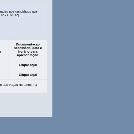
nadas aos candidatos que,
 12.711/2012)
Documentação
necessária, data e
o
horário para
apresentação
Clique aqui
Clique aqui
o das vagas restantes na