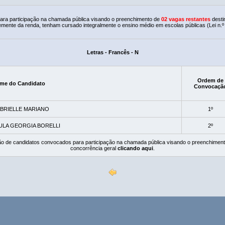
ra participação na chamada pública visando o preenchimento de
02 vagas restantes
desti
mente da renda, tenham cursado integralmente o ensino médio em escolas públicas (Lei n.º
Letras - Francês - N
Ordem de
me do Candidato
Convocaçã
BRIELLE MARIANO
1º
ULA GEORGIA BORELLI
2º
ção de candidatos convocados para participação na chamada pública visando o preenchiment
concorrência geral
clicando aqui
.