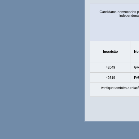
Candidatos convocados pa
independente
Inscrição
No
42649
GA
42619
PA
Verifique também a rela