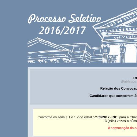
Ed
(Publicado
Relação dos Convocad
Candidatos que concorrem às
Conforme os itens 1.1 e 1.2 do edital n.º
09/2017 - NC
, para a Cha
3 (três) vezes o núm
A convocação do ca