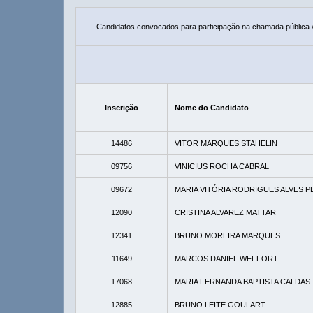
Candidatos convocados para participação na chamada pública
Inscrição
Nome do Candidato
14486
VITOR MARQUES STAHELIN
09756
VINICIUS ROCHA CABRAL
09672
MARIA VITÓRIA RODRIGUES ALVES P
12090
CRISTINA ALVAREZ MATTAR
12341
BRUNO MOREIRA MARQUES
11649
MARCOS DANIEL WEFFORT
17068
MARIA FERNANDA BAPTISTA CALDAS
12885
BRUNO LEITE GOULART