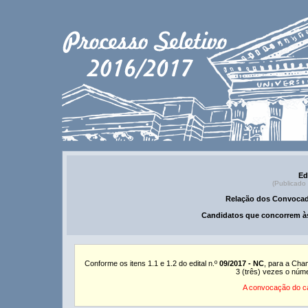
Ed
(Publicado
Relação dos Convocad
Candidatos que concorrem às
Conforme os itens 1.1 e 1.2 do edital n.º
09/2017 - NC
, para a Cha
3 (três) vezes o núm
A convocação do ca