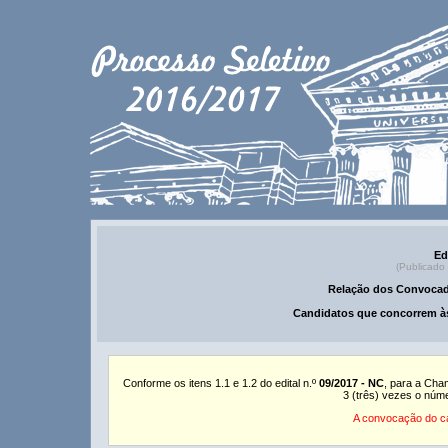
Ed
(Publicado
Relação dos Convocad
Candidatos que concorrem às
Conforme os itens 1.1 e 1.2 do edital n.º
09/2017 - NC
, para a Cha
3 (três) vezes o núm
A convocação do ca