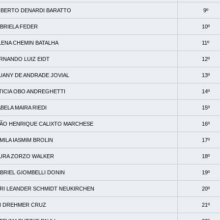
BERTO DENARDI BARATTO
9º
BRIELA FEDER
10º
LENA CHEMIN BATALHA
11º
RNANDO LUIZ EIDT
12º
UANY DE ANDRADE JOVIAL
13º
TICIA OBO ANDREGHETTI
14º
ABELA MAIRA RIEDI
15º
ÃO HENRIQUE CALIXTO MARCHESE
16º
MILA IASMIM BROLIN
17º
URA ZORZO WALKER
18º
BRIEL GIOMBELLI DONIN
19º
RI LEANDER SCHMIDT NEUKIRCHEN
20º
N DREHMER CRUZ
21º