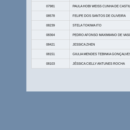
07981
PAULA HOBI WEISS CUNHA DE CASTI
08578
FELIPE DOS SANTOS DE OLIVEIRA
08239
STELA TOKIWA ITO
08364
PEDRO AFONSO MAXIMIANO DE VA
08421
JESSICA ZHEN
08151
GIULIA MENDES TEBINKA GONÇALVE
08103
JÉSSICA CIELLY ANTUNES ROCHA