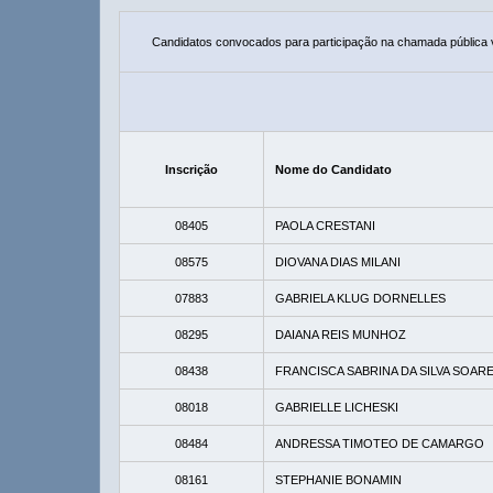
Candidatos convocados para participação na chamada pública
Inscrição
Nome do Candidato
08405
PAOLA CRESTANI
08575
DIOVANA DIAS MILANI
07883
GABRIELA KLUG DORNELLES
08295
DAIANA REIS MUNHOZ
08438
FRANCISCA SABRINA DA SILVA SOAR
08018
GABRIELLE LICHESKI
08484
ANDRESSA TIMOTEO DE CAMARGO
08161
STEPHANIE BONAMIN