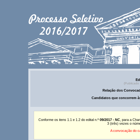
Ed
(Publicado
Relação dos Convocad
Candidatos que concorrem às
Conforme os itens 1.1 e 1.2 do edital n.º
09/2017 - NC
, para a Cha
3 (três) vezes o núm
A convocação do ca