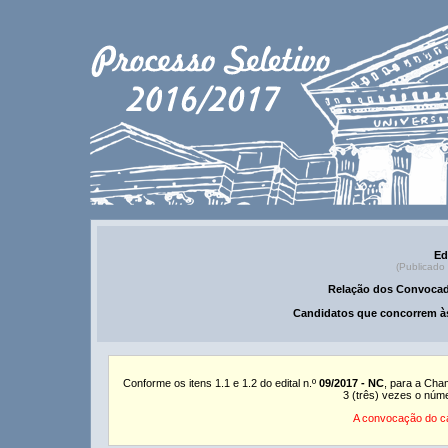
Ed
(Publicado
Relação dos Convocad
Candidatos que concorrem às
Conforme os itens 1.1 e 1.2 do edital n.º
09/2017 - NC
, para a Cha
3 (três) vezes o núm
A convocação do ca