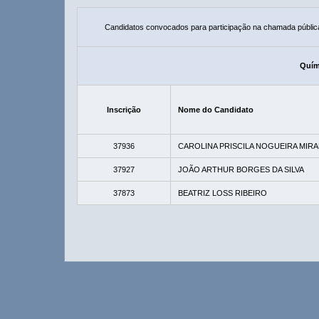
Candidatos convocados para participação na chamada públic
Quími
Inscrição
Nome do Candidato
37936
CAROLINA PRISCILA NOGUEIRA MIR
37927
JOÃO ARTHUR BORGES DA SILVA
37873
BEATRIZ LOSS RIBEIRO