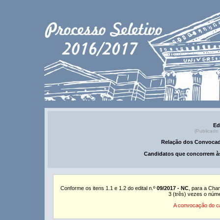
Ed
(Publicado
Relação dos Convocad
Candidatos que concorrem às
Conforme os itens 1.1 e 1.2 do edital n.º
09/2017 - NC
, para a Cha
3 (três) vezes o núm
A convocação do ca