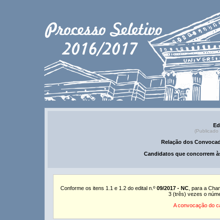
Ed
(Publicado
Relação dos Convocad
Candidatos que concorrem às
Conforme os itens 1.1 e 1.2 do edital n.º
09/2017 - NC
, para a Cha
3 (três) vezes o núm
A convocação do ca