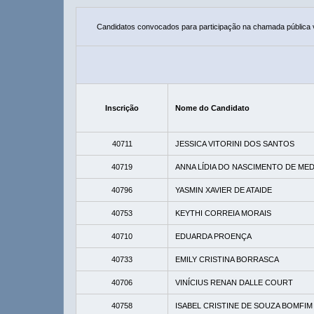
Candidatos convocados para participação na chamada pública
Inscrição
Nome do Candidato
40711
JESSICA VITORINI DOS SANTOS
40719
ANNA LÍDIA DO NASCIMENTO DE ME
40796
YASMIN XAVIER DE ATAIDE
40753
KEYTHI CORREIA MORAIS
40710
EDUARDA PROENÇA
40733
EMILY CRISTINA BORRASCA
40706
VINÍCIUS RENAN DALLE COURT
40758
ISABEL CRISTINE DE SOUZA BOMFIM