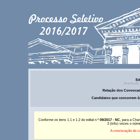
Ed
(Publicado
Relação dos Convocad
Candidatos que concorrem às
Conforme os itens 1.1 e 1.2 do edital n.º
09/2017 - NC
, para a Cha
3 (três) vezes o núm
A convocação do ca