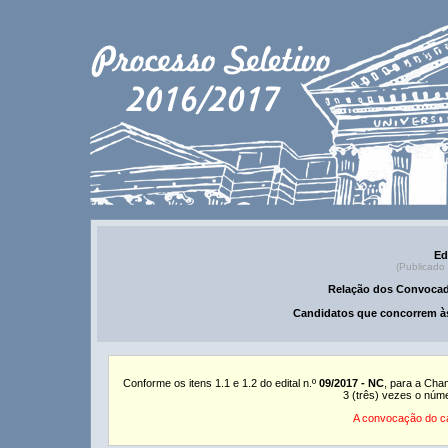
Ed
(Publicado
Relação dos Convocad
Candidatos que concorrem às
Conforme os itens 1.1 e 1.2 do edital n.º
09/2017 - NC
, para a Cha
3 (três) vezes o núm
A convocação do ca