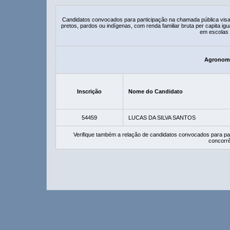
Candidatos convocados para participação na chamada pública vis
pretos, pardos ou indígenas, com renda familiar bruta per capita ig
em escolas 
Agronomi
Inscrição
Nome do Candidato
54459
LUCAS DA SILVA SANTOS
Verifique também a relação de candidatos convocados para pa
concorrê