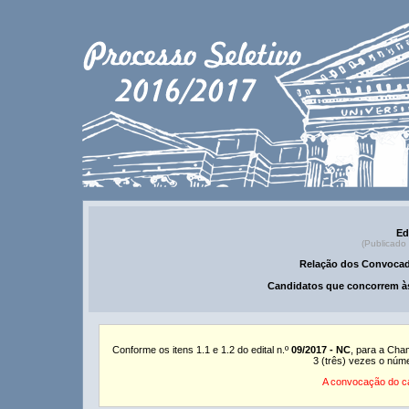
Ed
(Publicado
Relação dos Convocad
Candidatos que concorrem às
Conforme os itens 1.1 e 1.2 do edital n.º
09/2017 - NC
, para a Cha
3 (três) vezes o núm
A convocação do ca