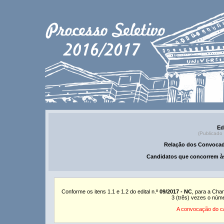
Ed
(Publicado
Relação dos Convocad
Candidatos que concorrem às
Conforme os itens 1.1 e 1.2 do edital n.º
09/2017 - NC
, para a Cha
3 (três) vezes o núm
A convocação do ca