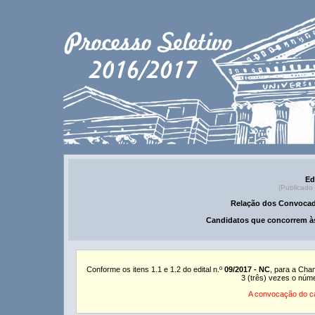
Ed
(Publicado
Relação dos Convocad
Candidatos que concorrem às
Conforme os itens 1.1 e 1.2 do edital n.º
09/2017 - NC
, para a Cha
3 (três) vezes o núm
A convocação do ca