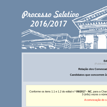
Ed
(Publicado
Relação dos Convocad
Candidatos que concorrem às
Conforme os itens 1.1 e 1.2 do edital n.º
09/2017 - NC
, para a Cha
3 (três) vezes o núm
A convocação do ca