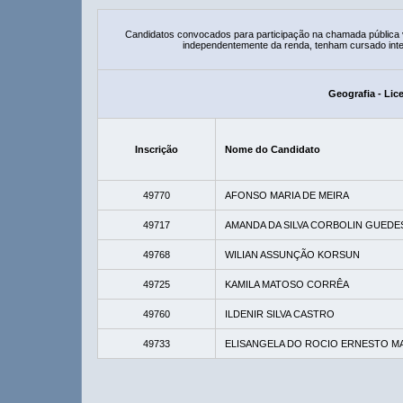
Candidatos convocados para participação na chamada pública
independentemente da renda, tenham cursado integ
Geografia - Lic
Inscrição
Nome do Candidato
49770
AFONSO MARIA DE MEIRA
49717
AMANDA DA SILVA CORBOLIN GUEDE
49768
WILIAN ASSUNÇÃO KORSUN
49725
KAMILA MATOSO CORRÊA
49760
ILDENIR SILVA CASTRO
49733
ELISANGELA DO ROCIO ERNESTO M