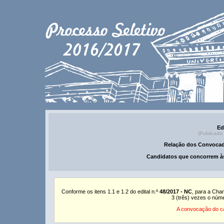
Ed
(Publicado
Relação dos Convocad
Candidatos que concorrem às
Conforme os itens 1.1 e 1.2 do edital n.º
48/2017 - NC
, para a Cha
3 (três) vezes o núm
A convocação do ca