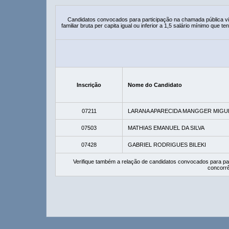
Candidatos convocados para participação na chamada pública 
familiar bruta per capita igual ou inferior a 1,5 salário mínimo que
Inscrição
Nome do Candidato
07211
LARANA APARECIDA MANGGER MIGU
07503
MATHIAS EMANUEL DA SILVA
07428
GABRIEL RODRIGUES BILEKI
Verifique também a relação de candidatos convocados para pa
concorrê