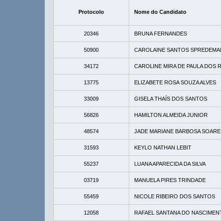
Protocolo
Nome do Candidato
20346
BRUNA FERNANDES
50900
CAROLAINE SANTOS SPREDEMA
34172
CAROLINE MIRA DE PAULA DOS R
13775
ELIZABETE ROSA SOUZA ALVES
33009
GISELA THAÍS DOS SANTOS
56826
HAMILTON ALMEIDA JUNIOR
48574
JADE MARIANE BARBOSA SOARE
31593
KEYLO NATHAN LEBIT
55237
LUANA APARECIDA DA SILVA
03719
MANUELA PIRES TRINDADE
55459
NICOLE RIBEIRO DOS SANTOS
12058
RAFAEL SANTANA DO NASCIMEN