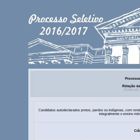
Processo
Relação d
(Publicado
Candidatos autodeclarados pretos, pardos ou indígenas, com renda f
integralmente o ensino méd
Ciê