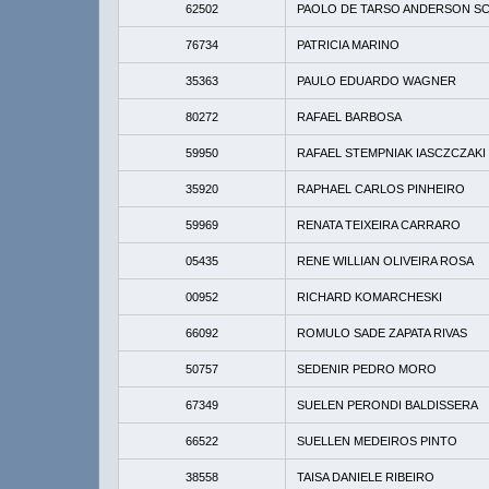
62502
PAOLO DE TARSO ANDERSON S
76734
PATRICIA MARINO
35363
PAULO EDUARDO WAGNER
80272
RAFAEL BARBOSA
59950
RAFAEL STEMPNIAK IASCZCZAKI
35920
RAPHAEL CARLOS PINHEIRO
59969
RENATA TEIXEIRA CARRARO
05435
RENE WILLIAN OLIVEIRA ROSA
00952
RICHARD KOMARCHESKI
66092
ROMULO SADE ZAPATA RIVAS
50757
SEDENIR PEDRO MORO
67349
SUELEN PERONDI BALDISSERA
66522
SUELLEN MEDEIROS PINTO
38558
TAISA DANIELE RIBEIRO