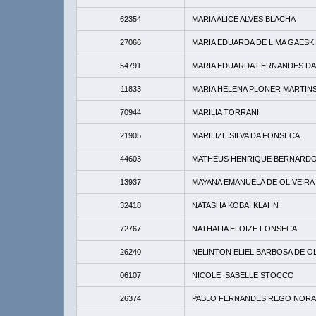
62354
MARIA ALICE ALVES BLACHA
27066
MARIA EDUARDA DE LIMA GAESKI
54791
MARIA EDUARDA FERNANDES DA 
11833
MARIA HELENA PLONER MARTIN
70944
MARILIA TORRANI
21905
MARILIZE SILVA DA FONSECA
44603
MATHEUS HENRIQUE BERNARD
13937
MAYANA EMANUELA DE OLIVEIR
32418
NATASHA KOBAI KLAHN
72767
NATHALIA ELOIZE FONSECA
26240
NELINTON ELIEL BARBOSA DE OL
06107
NICOLE ISABELLE STOCCO
26374
PABLO FERNANDES REGO NORA