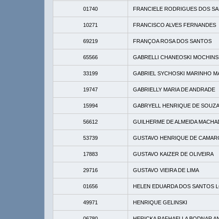
01740
FRANCIELE RODRIGUES DOS S
10271
FRANCISCO ALVES FERNANDES
69219
FRANÇOA ROSA DOS SANTOS
65566
GABRELLI CHANEOSKI MOCHINS
33199
GABRIEL SYCHOSKI MARINHO 
19747
GABRIELLY MARIA DE ANDRADE
15994
GABRYELL HENRIQUE DE SOUZA
56612
GUILHERME DE ALMEIDA MACH
53739
GUSTAVO HENRIQUE DE CAMA
17883
GUSTAVO KAIZER DE OLIVEIRA
29716
GUSTAVO VIEIRA DE LIMA
01656
HELEN EDUARDA DOS SANTOS 
49971
HENRIQUE GELINSKI
06780
HERICKA RAFHAELLA BODNAR A