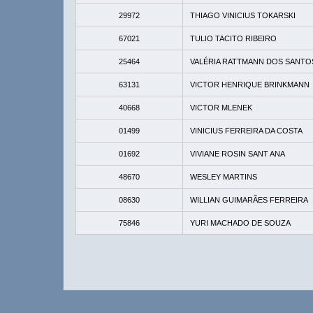
29972
THIAGO VINICIUS TOKARSKI
67021
TULIO TACITO RIBEIRO
25464
VALÉRIA RATTMANN DOS SANTO
63131
VICTOR HENRIQUE BRINKMANN
40668
VICTOR MLENEK
01499
VINICIUS FERREIRA DA COSTA
01692
VIVIANE ROSIN SANT ANA
48670
WESLEY MARTINS
08630
WILLIAN GUIMARÃES FERREIRA
75846
YURI MACHADO DE SOUZA