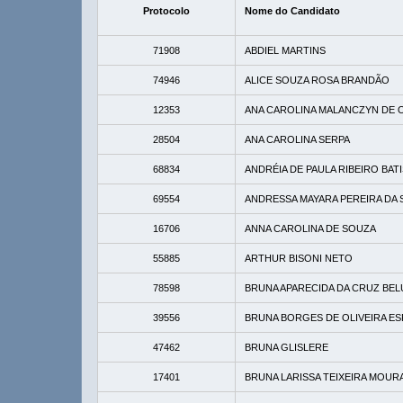
Protocolo
Nome do Candidato
71908
ABDIEL MARTINS
74946
ALICE SOUZA ROSA BRANDÃO
12353
ANA CAROLINA MALANCZYN DE O
28504
ANA CAROLINA SERPA
68834
ANDRÉIA DE PAULA RIBEIRO BAT
69554
ANDRESSA MAYARA PEREIRA DA S
16706
ANNA CAROLINA DE SOUZA
55885
ARTHUR BISONI NETO
78598
BRUNA APARECIDA DA CRUZ BEL
39556
BRUNA BORGES DE OLIVEIRA E
47462
BRUNA GLISLERE
17401
BRUNA LARISSA TEIXEIRA MOUR